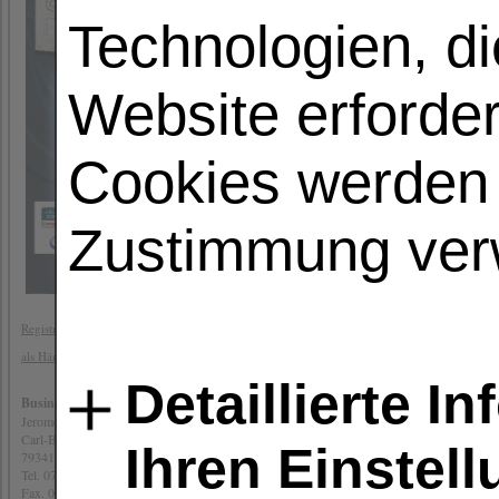
Technologien, di
®
Nutzen Sie 2N
SIP Speaker zu
aufgenommenen Durchsagen. Dieser L
bietet alle Funktionen eines komplex
Website erforder
zudem das SIP-Protokoll. Ausserdem si
Hardware oder Software, wie z.B. eine
erforderlich.
Cookies werden 
> Live- und aufgenommene Durchsag
> Planung von Durchsagen
Zustimmung ver
> Unterstützung des Informacast-Proto
Schwarz:
914421B
Weiss:
914421W
Registrieren sie sich hier
als Händler
Detaillierte I
Business for You - Distribution
Jerome Drach
Carl-Benz-Str. 2a
Ihren Einstel
79341 Kenzingen
Tel. 07644 9226244
Fax. 07644 9226 111