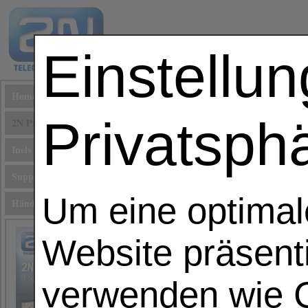
Einstellu
Home
Privatsph
2N Produkte
Inels smart home
Support
Um eine optimal
Händler Registrierung
Website präsent
2N® SIP Speaker
verwenden wie C