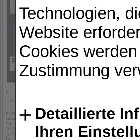
Internetseite in Anspruch nehmen möch
Technologien, di
personenbezogener Daten erforderlich u
der betroffenen Person ein
Verantwortliche Stelle im Sinne der D
Website erforder
Business for You Distribution Jerome 
Carl-Benz-Str.2a
Cookies werden 
79341 Kenzingen
Ihre Betroffenenrechte
Unter den angegebenen Kontaktdaten un
Zustimmung ver
Auskunft über Ihre bei uns gespeic
Berichtigung unrichtiger personen
Löschung Ihrer bei uns gespeichert
Einschränkung der Datenverarbeitun
Widerspruch gegen die Verarbeitun
Registrieren sie sich hier
Datenübertragbarkeit, sofern Sie i
als Händler
Sofern Sie uns eine Einwilligung erteil
Detaillierte I
Sie können sich jederzeit mit einer Be
Business for You - Distribution
nach dem Bundesland Ihres Wohnsit
Jerome Drach
nichtöffentlichen Bereich) mit Anschrift
Carl-Benz-Str. 2a
Ihren Einstel
79341 Kenzingen
Zwecke der Datenverarbeitung durch 
Tel. 07644 9226244
Fax. 07644 9226 111
Wir verarbeiten Ihre personenbezogene