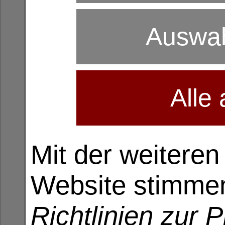
Die Verarbeitung Ihrer personenbezog
Wir verwenden Ihre Daten nicht, um Rü
Auftragsverarbeiter.
Auswah
Anonyme Informationen dieser Art werde
optimieren.
Cookies
Wie viele andere Webseiten verwenden 
Festplatte übertragen werden. Hierdur
und Ihre Verbindung zum Internet.
Alle
Cookies können nicht verwendet wer
enthaltenen Informationen können wir I
In keinem Fall werden die von uns erf
Daten hergestellt.
Natürlich können Sie unsere Website 
Mit der weitere
Cookies akzeptieren. Im Allgemeinen k
verwenden Sie die Hilfefunktionen Ihr
einzelne Funktionen unserer Website m
Website stimme
SSL-Verschlüsselung
Um die Sicherheit Ihrer Daten be
Verschlüsselungsverfahren (z. B. SSL
Richtlinien zur 
Kontaktformular
Treten Sie bzgl. Fragen jeglicher Art 