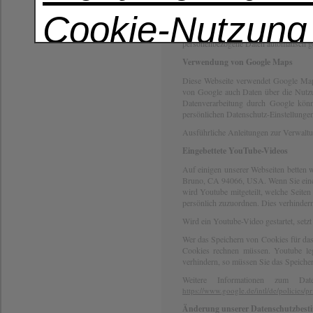
freiwillige Einwilligung. Hierfür is
Cookie-Nutzung
anschließenden Beantwortung derselb
Bearbeitung der Anfrage sowie für 
personenbezogene Daten automatisch ge
Datenschutzerkl
Verwendung von Google Maps
Diese Webseite verwendet Google Map
von Google auch Daten über die Nutzun
erklären sich da
Datenverarbeitung durch Google kö
persönlichen Datenschutz-Einstellunge
Ausführliche Anleitungen zur Verwal
dass wir Cookie
Eingebettete YouTube-Videos
Auf einigen unserer Webseiten betten 
Bruno, CA 94066, USA. Wenn Sie eine 
Technologien ve
wird Youtube mitgeteilt, welche Seite
persönlich zuzuordnen. Dies verhinder
Wird ein Youtube-Video gestartet, setz
Wer das Speichern von Cookies für da
Cookies rechnen müssen. Youtube leg
verhindern, so müssen Sie das Speiche
Weitere Informationen zum Dat
https://www.google.de/intl/de/policies/pr
Änderung unserer Datenschutzbes