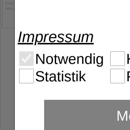
Email. info@b4y-distribution.de
DS-GVO. Eine Übermittlung Ihrer per
,
Impressum
Datenschutz
AGB
persönlichen Daten nur an Dritte weite
Sie Ihre ausdrückliche Einwilligung
die Verarbeitung zur Abwicklung ein
die Verarbeitung zur Erfüllung einer
Impressum
die Verarbeitung zur Wahrung berech
schutzwürdiges Interesse an der Nichtw
Löschung bzw. Sperrung der Daten
Wir halten uns an die Grundsätze der
Notwendig
wie dies zur Erreichung der hier gena
vorsehen. Nach Fortfall des jeweilige
gesetzlichen Vorschriften gesperrt oder 
Statistik
Erfassung allgemeiner Informatione
Wenn Sie auf unsere Website zugreifen
(Server-Logfiles) beinhalten etwa die
und ähnliches. Hierbei handelt es sich
Diese Informationen sind technisch no
Internets zwingend an. Sie werden insb
Me
Sicherstellung eines problemlosen
Sicherstellung einer reibungslosen
Auswertung der Systemsicherheit un
zu weiteren administrativen Zweck