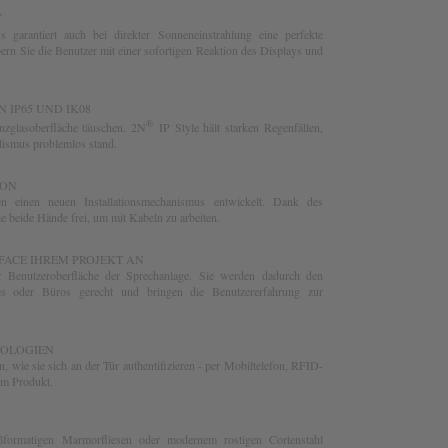
Y
 garantiert auch bei direkter Sonneneinstrahlung eine perfekte
ern Sie die Benutzer mit einer sofortigen Reaktion des Displays und
 IP65 UND IK08
®
nzglasoberfläche täuschen. 2N
IP Style hält starken Regenfällen,
ismus problemlos stand.
ION
 einen neuen Installationsmechanismus entwickelt. Dank des
e beide Hände frei, um mit Kabeln zu arbeiten.
RFACE IHREM PROJEKT AN
 Benutzeroberfläche der Sprechanlage. Sie werden dadurch den
es oder Büros gerecht und bringen die Benutzererfahrung zur
NOLOGIEN
, wie sie sich an der Tür authentifizieren - per Mobiltelefon, RFID-
em Produkt.
ßformatigen Marmorfliesen oder modernem rostigen Cortenstahl