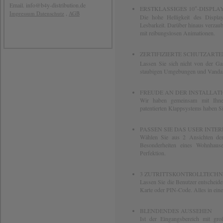
Email. info@b4y-distribution.de
ERSTKLASSIGES 10″-DISPLA
,
Impressum
Datenschutz
AGB
Die hohe Helligkeit des Displays
Lesbarkeit. Darüber hinaus verzaub
mit reibungslosen Animationen.
ZERTIFIZIERTE SCHUTZARTEN
Lassen Sie sich nicht von der Ga
staubigen Umgebungen und Vandal
FREUDE AN DER INSTALLAT
Wir haben gemeinsam mit Ihnen
patentierten Klappsystems haben Si
PASSEN SIE DAS USER INTE
Wählen Sie aus 2 Ansichten der
Besonderheiten eines Wohnhaus
Perfektion.
3 ZUTRITTSKONTROLLTECH
Lassen Sie die Benutzer entscheiden
Karte oder PIN-Code. Alles in ein
BLENDENDES AUSSEHEN
Ist der Eingangsbereich mit gro