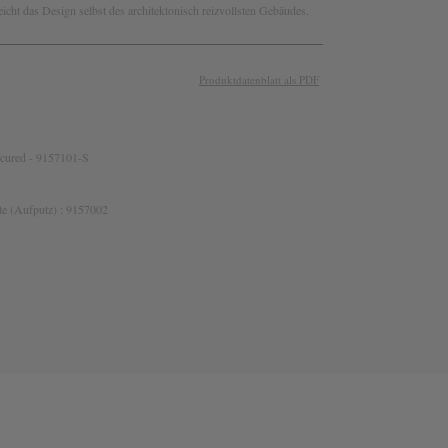
eicht das Design selbst des architektonisch reizvollsten Gebäudes.
Produktdatenblatt als PDF
Secured - 9157101-S
te (Aufputz) : 9157002