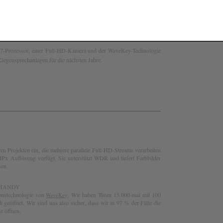
mit 10′′-Display ist so konzipiert, dass sie in jedem hochwertigen
sehen sorgt.
-Prozessor, einer Full-HD-Kamera und der WaveKey-Technologie
 Gegensprechanlagen für die nächsten Jahre.
ren Projekten ein, die mehrere parallele Full-HD-Streams verarbeiten
Px Auflösung verfügt. Sie unterstützt WDR und liefert Farbbilder
sen.
 HANDY
ionstechnologie von
. Wir haben Türen 15.000-mal mit 100
WaveKey
h geöffnet. Wir sind uns also sicher, dass wir in 97 % der Fälle die
e öffnen.