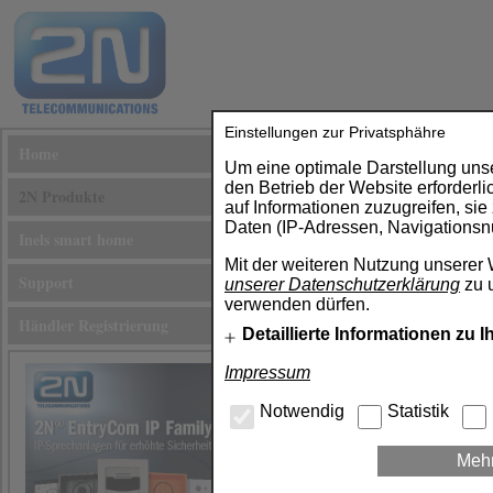
Einstellungen zur Privatsphähre
Home
Um eine optimale Darstellung uns
den Betrieb der Website erforderl
2N Produkte
auf Informationen zuzugreifen, si
Daten (IP-Adressen, Navigationsnu
Inels smart home
Mit der weiteren Nutzung unserer
Support
unserer Datenschutzerklärung
zu u
verwenden dürfen.
Händler Registrierung
Detaillierte Informationen zu 
Impressum
Notwendig
Statistik
2N® IP Style
Mehr