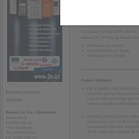
Die brandneue Video-Gegensprechanlage 
Wohnprojekt oder Büroeingang für Auf
Ausgestattet mit dem AXIS ARTPEC-7
®
definiert 2N
IP Style die Zukunft der
Die Kamera der Zukunft
Schnellster Zutritt per Handy
Erstklassiges 10″-Display
Produkt-Highlights
DIE KAMERA DER ZUKUNFT
Registrieren sie sich hier
Setzen Sie eine Sprechanlage in Ih
kann und über einen Chip mit 5 M
als Händler
auch bei schlechten Lichtverhältnis
Business for You - Distribution
SCHNELLSTER ZUTRITT PER
Jerome Drach
Verlassen Sie sich auf die Evolut
Carl-Benz-Str. 2a
verschiedenen Telefonen erfolgreic
79341 Kenzingen
Tür in weniger als 1 Sekunde für Si
Tel. 07644 9226244
Fax. 07644 9226 111