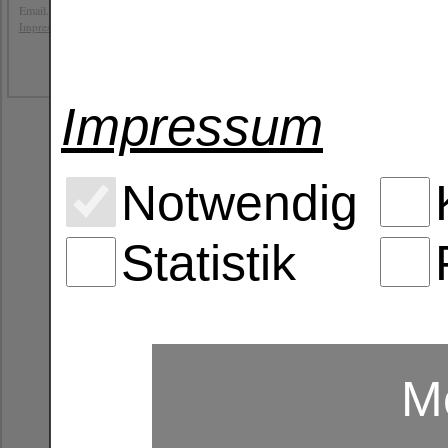
Email. info@b4y-distribution.de
öffnen.
,
Impressum
Datenschutz
AGB
Full (HD), Überwachung ohne Unte
Wenn Bewegung von der Full HD-Spr
erhöhte Geräusche aufnimmt, benachric
Impressum
Produkdatenblatt als PDF hier
Notwendig
Statistik
Me