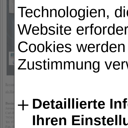
Technologien, di
®
Die 2N
IP One ist eine äußerst ro
Einfamilienhäusern entwickelt wurde
Website erforder
HD-Weitwinkelkamera (plus adaptives Fa
der Haustür. Verbinden Sie sie mit 
Hausautomationssystemen, um das Nut
können ebenfalls die My2N App, um ih
Cookies werden 
Klares, minimalistisches Design
Full (HD), Überwachung ohne Un
Außergewöhnliche Langlebigkeit
Zustimmung ver
Eigenschaften
Registrieren sie sich hier
Klares, minimalistisches Design
Schlanker Rahmen, abgerundete Kante
als Händler
beeindrucken. Die Farbe der auffälli
Detaillierte I
RGB-Spektrum individuell angepa
Business for You - Distribution
Türsprechanlage an: im Leerlauf, Kling
Jerome Drach
Carl-Benz-Str. 2a
Haustür unter Kontrolle
Ihren Einstel
79341 Kenzingen
Im Gegensatz zu herkömmlichen Türkli
Tel. 07644 9226244
die 2N IP One anschließen. So können 
Fax. 07644 9226 111
per QR-Code Zutritt zu Ihrem Grunds