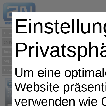
Einstellu
Home
Privatsph
2N Produkte
Inels smart home
Support
Um eine optimal
Händler Registrierung
Website präsent
2N® IP One
verwenden wie C