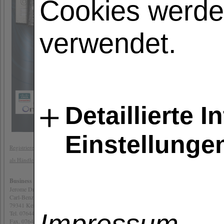
Cookies werde
Eine kompakte IP-Türsprecha
verwendet.
eine Klingeltaste besitzt ü
Smartphone entgegen zu ne
Systeme.
Detaillierte 
Einstellunge
Registrieren sie sich hier
als Händler
Business for You - Distribution
Jerome Drach
Carl-Benz-Str. 2a
79341 Kenzingen
Tel. 07644 9226244
Fax. 07644 9226 111